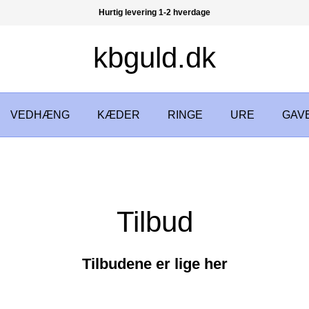
Hurtig levering 1-2 hverdage
kbguld.dk
VEDHÆNG
KÆDER
RINGE
URE
GAV
Tilbud
Tilbudene er lige her