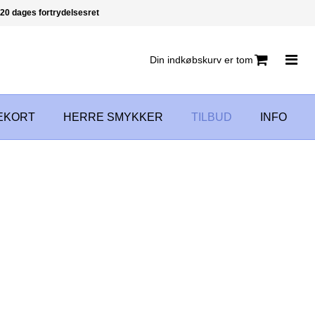
20 dages fortrydelsesret
Din indkøbskurv er tom
EKORT
HERRE SMYKKER
TILBUD
INFO